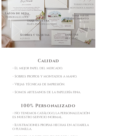
Sobres propios
montados a mano
Lazos de seda
tarjetas de
Personalizados
agradecimiento
tarjeta extra
a juego
Mapa personalizado
tarjetas
Sobres
y tarjetas
regalo
a juego
Calidad
- El mejor papel del mercado.
- Sobres propios y montados a mano.
- Viejas técnicas de impresión.
- Somos artesanos de la papelería fina.
100%
Personalizado
- No tenemos catálogo, la personalización
es nuestro servicio normal.
- Ilustraciones propias hechas en acuarela
o plumilla.