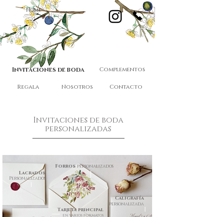
Home
Invitaciones de boda
Complementos
Regala
Nosotros
Contacto
Invitaciones de boda
personalizadas
Forros
personalizados
Lacrados
Personalizados
Caligrafía
personalizada
Tarjeta principal
en varios formatos