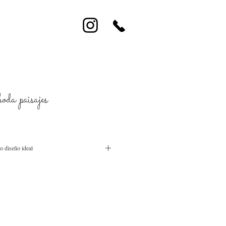
boda paisajes
o diseño ideal
elería, papeles ecológicos muy finos, con
s de cloro y ácidos.
oducidos por nosotros mismos, tienen un alto
a mano, y no se venden por separado. Los
iedad de colores naturales.
sobres son 100% personalizados. El estilo