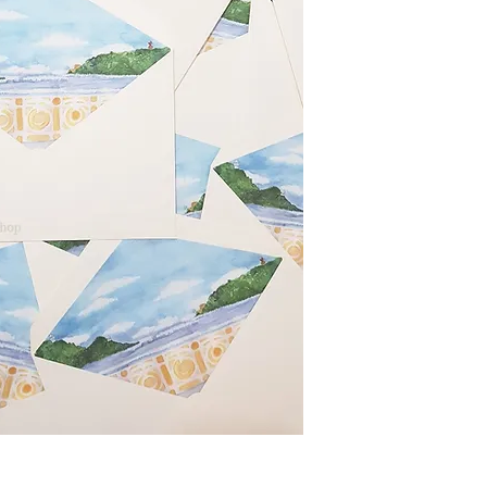
depende del gusto de ca
Imprimimos siguiendo té
Nuestros procesos de p
sencillos.
Atendemos personalment
¡Escríbenos!!
info@lainvitacionshop.com