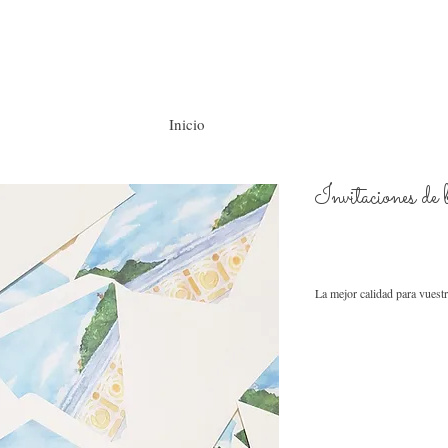
Inicio
Invitaciones de 
La mejor calidad para vuestr
Usamos para toda la pap
certificación FSC, libre
Nuestros sobres son pr
gramaje, los montamos 
tenemos en una gran var
Los forros de nuestros 