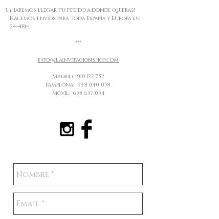
¡Haremos llegar tu pedido a donde quieras!
Hacemos envíos para toda España y Europa en
24-48h.
***
info@lainvitacionshop.com
Madrid:
910 122 752
Pamplona:
948 040 058
Móvil:
658 657 054