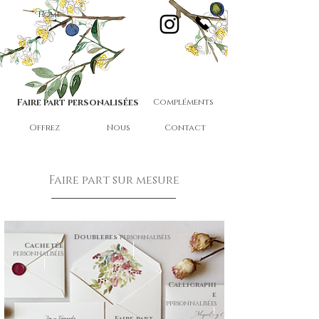
Home
Faire part personalisées
Compléments
Offrez
Nous
Contact
Faire part sur mesure
Doubleres
personnalisées
Cachetée
personnalisées
Calligraphi
e
pprsonnalisées