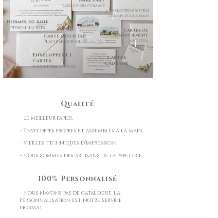
Faire part
dans divers formats
Enveloppes propres
assemblés à la main
Rubans de soie
personnalisées
cartes de
remerciement
carte cocktail
assorties
Plan personnalisé
Enveloppes et
cartes
cartes
cadeaux
dans divers formats
Qualité
- Le meilleur papier.
- Enveloppes propres et assemblés à la main.
- Vieilles techniques d’impression.
- Nous sommes des artisans de la papeterie.
100% Personnalisé
- nous n’avons pas de catalogue, la
personnalisation est notre service
normal.